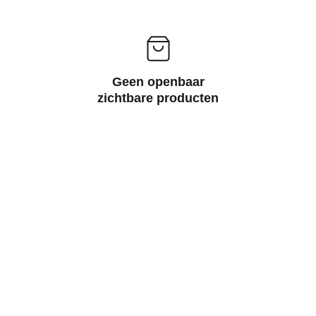
Geen openbaar
zichtbare producten
Houd u er aub 
rekening mee dat het 